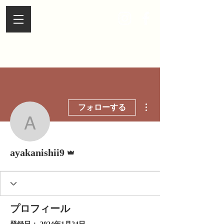
その他
フォローする
ayakanishii9
管理者
ayakanishii9
プロフィール