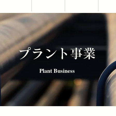
BUSINESS
HRD
RECRUIT
ACC
​プラント事業
​Plant Business