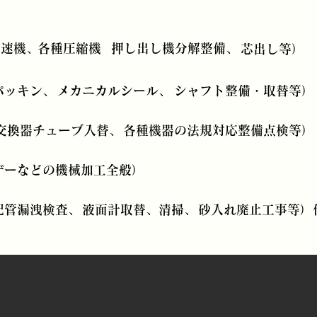
減速機、
各種圧縮機
押し出し機分解整備、
​芯出し等）
パッキン、
メカニカルシール、
シャフト整備・取替等）
交換器チューブ入替、
各種機器の法規対応整備点検等）
ザーなどの機械加工全般）
配管漏洩検査、
​液面計取替、清掃、
砂入れ廃止工事等）