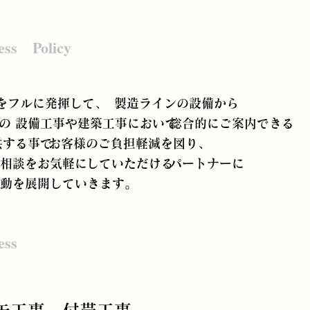
ess Policy
をフルに発揮して、
製造ラインの設備から
の
設備工事や建築工事において
​総合的にご案内できる
供する事で
​お客様のご負担軽減を図り、
相談をお気軽に
していただける
パートナーに
動を展開していきます。
ess