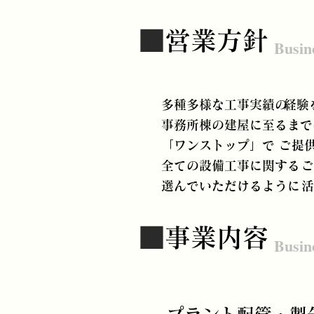
​
■営業方針
Busin
多種多様な工事実績の
経験
​事務所棟の建屋に至るまで
「ワンストップ」で
ご提
​全ての設備工事に関する
ご
選んでいただけるように
活
​
■事業内容
Busin