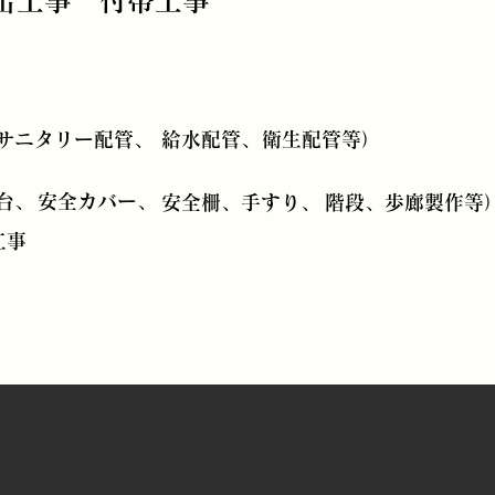
缶工事 付帯工事
​サニタリー配管、
給水配管、
衛生配管等）
台、
安全カバー、
安全柵、手すり、
階段、歩廊製作等
工事